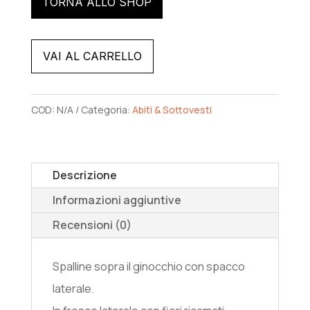
TORNA ALLO SHOP
t
e
VAI AL CARRELLO
r
n
COD:
N/A
Categoria:
Abiti & Sottovesti
a
t
i
Descrizione
v
Informazioni aggiuntive
e
Recensioni (0)
:
Spalline sopra il ginocchio con spacco
laterale.