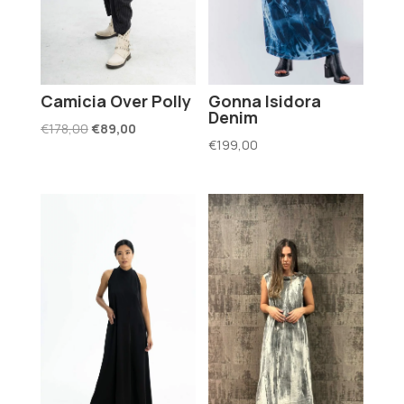
Camicia Over Polly
Gonna Isidora
Denim
Il
Il
€
178,00
€
89,00
€
199,00
prezzo
prezzo
originale
attuale
era:
è:
€178,00.
€89,00.