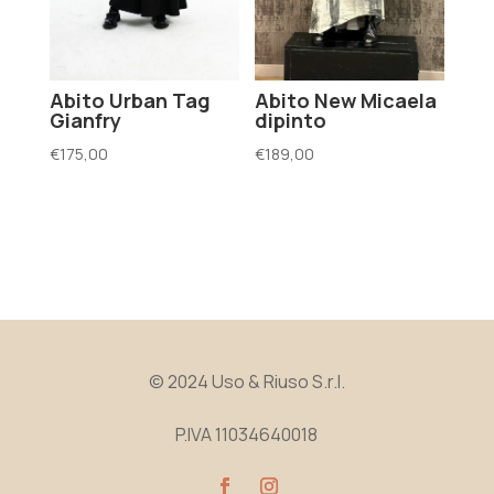
Abito Urban Tag
Abito New Micaela
Gianfry
dipinto
€
175,00
€
189,00
© 2024 Uso & Riuso S.r.l.
P.IVA 11034640018