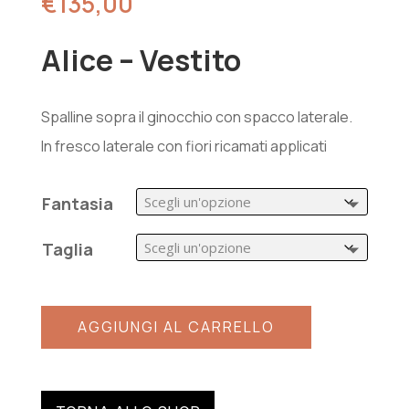
€
135,00
Alice – Vestito
Spalline sopra il ginocchio con spacco laterale.
In fresco laterale con fiori ricamati applicati
Fantasia
Taglia
AGGIUNGI AL CARRELLO
A
l