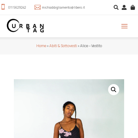





011 5629242
michiabbigliamento@libero.it
Home
»
Abiti & Sottovesti
»
Alice – Vestito