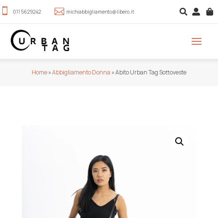





011 5629242
michiabbigliamento@libero.it
Home
»
Abbigliamento Donna
»
Abito Urban Tag Sottoveste