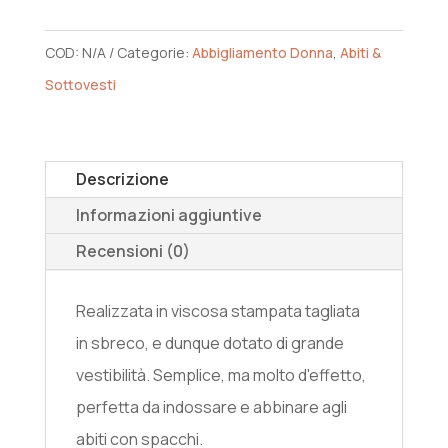
n
COD:
N/A
Categorie:
Abbigliamento Donna
,
Abiti &
a
Sottovesti
t
i
v
Descrizione
e
Informazioni aggiuntive
:
Recensioni (0)
Realizzata in viscosa stampata tagliata
in sbreco, e dunque dotato di grande
vestibilità. Semplice, ma molto d'effetto,
perfetta da indossare e abbinare agli
abiti con spacchi.