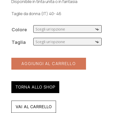
Disponibile in tinta unita o in fantasia
Taglie da donna (IT) 40- 46
Colore
Taglia
AGGIUNGI AL CARRELLO
A
l
TORNA ALLO SHOP
t
e
VAI AL CARRELLO
r