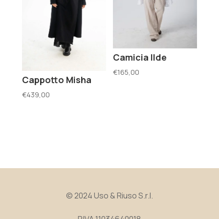
Camicia Ilde
€
165,00
Cappotto Misha
€
439,00
© 2024 Uso & Riuso S.r.l.
P.IVA 11034640018